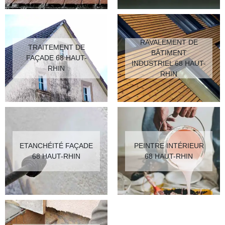
RAVALEMENT DE
TRAITEMENT DE
BÂTIMENT
FAÇADE 68 HAUT-
INDUSTRIEL 68 HAUT-
RHIN
RHIN
ETANCHÉITÉ FAÇADE
PEINTRE INTÉRIEUR
68 HAUT-RHIN
68 HAUT-RHIN