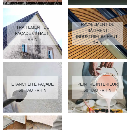
RAVALEMENT DE
TRAITEMENT DE
BÂTIMENT
FAÇADE 68 HAUT-
INDUSTRIEL 68 HAUT-
RHIN
RHIN
ETANCHÉITÉ FAÇADE
PEINTRE INTÉRIEUR
68 HAUT-RHIN
68 HAUT-RHIN