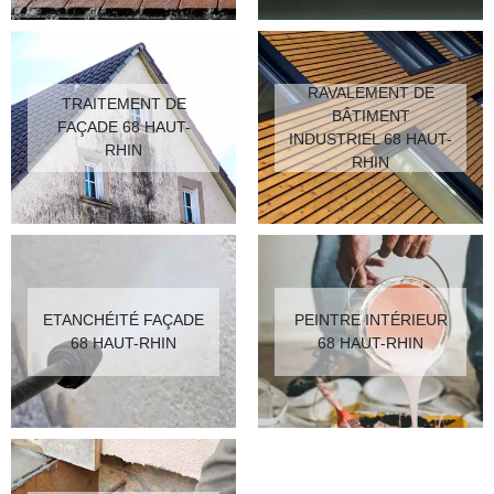
RAVALEMENT DE
TRAITEMENT DE
BÂTIMENT
FAÇADE 68 HAUT-
INDUSTRIEL 68 HAUT-
RHIN
RHIN
ETANCHÉITÉ FAÇADE
PEINTRE INTÉRIEUR
68 HAUT-RHIN
68 HAUT-RHIN