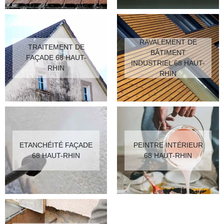
RAVALEMENT DE
TRAITEMENT DE
BÂTIMENT
FAÇADE 68 HAUT-
INDUSTRIEL 68 HAUT-
RHIN
RHIN
ETANCHÉITÉ FAÇADE
PEINTRE INTÉRIEUR
68 HAUT-RHIN
68 HAUT-RHIN