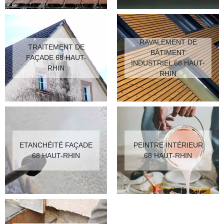
RAVALEMENT DE
TRAITEMENT DE
BÂTIMENT
FAÇADE 68 HAUT-
INDUSTRIEL 68 HAUT-
RHIN
RHIN
ETANCHÉITÉ FAÇADE
PEINTRE INTÉRIEUR
68 HAUT-RHIN
68 HAUT-RHIN