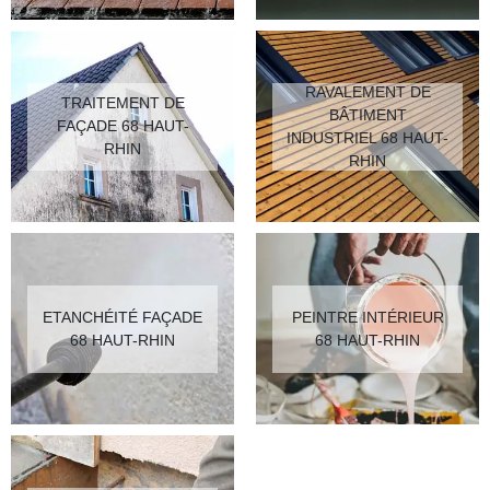
RAVALEMENT DE
TRAITEMENT DE
BÂTIMENT
FAÇADE 68 HAUT-
INDUSTRIEL 68 HAUT-
RHIN
RHIN
ETANCHÉITÉ FAÇADE
PEINTRE INTÉRIEUR
68 HAUT-RHIN
68 HAUT-RHIN