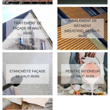
RAVALEMENT DE
TRAITEMENT DE
BÂTIMENT
FAÇADE 68 HAUT-
INDUSTRIEL 68 HAUT-
RHIN
RHIN
ETANCHÉITÉ FAÇADE
PEINTRE INTÉRIEUR
68 HAUT-RHIN
68 HAUT-RHIN