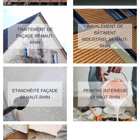
RAVALEMENT DE
TRAITEMENT DE
BÂTIMENT
FAÇADE 68 HAUT-
INDUSTRIEL 68 HAUT-
RHIN
RHIN
ETANCHÉITÉ FAÇADE
PEINTRE INTÉRIEUR
68 HAUT-RHIN
68 HAUT-RHIN