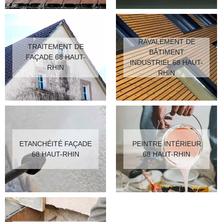
RAVALEMENT DE
TRAITEMENT DE
BÂTIMENT
FAÇADE 68 HAUT-
INDUSTRIEL 68 HAUT-
RHIN
RHIN
ETANCHÉITÉ FAÇADE
PEINTRE INTÉRIEUR
68 HAUT-RHIN
68 HAUT-RHIN