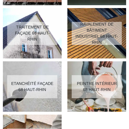
RAVALEMENT DE
TRAITEMENT DE
BÂTIMENT
FAÇADE 68 HAUT-
INDUSTRIEL 68 HAUT-
RHIN
RHIN
ETANCHÉITÉ FAÇADE
PEINTRE INTÉRIEUR
68 HAUT-RHIN
68 HAUT-RHIN