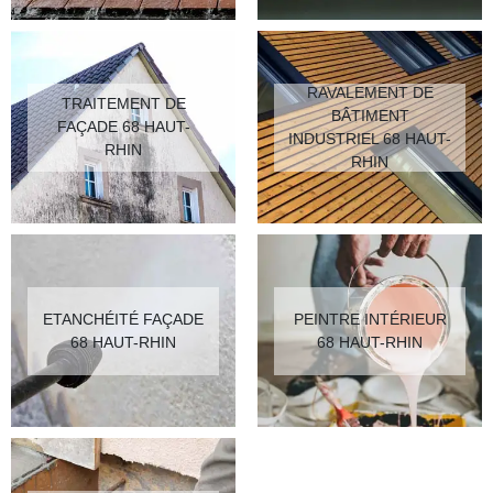
RAVALEMENT DE
TRAITEMENT DE
BÂTIMENT
FAÇADE 68 HAUT-
INDUSTRIEL 68 HAUT-
RHIN
RHIN
ETANCHÉITÉ FAÇADE
PEINTRE INTÉRIEUR
68 HAUT-RHIN
68 HAUT-RHIN