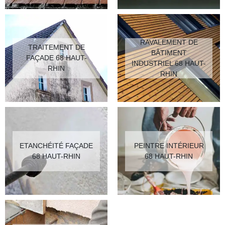
RAVALEMENT DE
TRAITEMENT DE
BÂTIMENT
FAÇADE 68 HAUT-
INDUSTRIEL 68 HAUT-
RHIN
RHIN
ETANCHÉITÉ FAÇADE
PEINTRE INTÉRIEUR
68 HAUT-RHIN
68 HAUT-RHIN