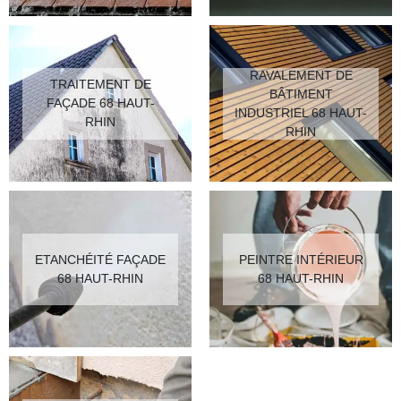
RAVALEMENT DE
TRAITEMENT DE
BÂTIMENT
FAÇADE 68 HAUT-
INDUSTRIEL 68 HAUT-
RHIN
RHIN
ETANCHÉITÉ FAÇADE
PEINTRE INTÉRIEUR
68 HAUT-RHIN
68 HAUT-RHIN