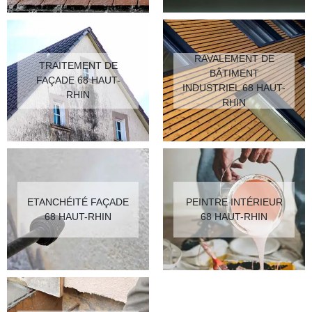
RAVALEMENT DE
TRAITEMENT DE
BÂTIMENT
FAÇADE 68 HAUT-
INDUSTRIEL 68 HAUT-
RHIN
RHIN
ETANCHÉITÉ FAÇADE
PEINTRE INTÉRIEUR
68 HAUT-RHIN
68 HAUT-RHIN