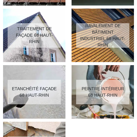
RAVALEMENT DE
TRAITEMENT DE
BÂTIMENT
FAÇADE 68 HAUT-
INDUSTRIEL 68 HAUT-
RHIN
RHIN
ETANCHÉITÉ FAÇADE
PEINTRE INTÉRIEUR
68 HAUT-RHIN
68 HAUT-RHIN