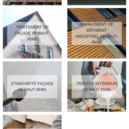
RAVALEMENT DE
TRAITEMENT DE
BÂTIMENT
FAÇADE 68 HAUT-
INDUSTRIEL 68 HAUT-
RHIN
RHIN
ETANCHÉITÉ FAÇADE
PEINTRE INTÉRIEUR
68 HAUT-RHIN
68 HAUT-RHIN