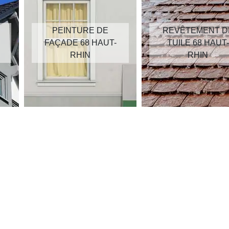
PEINTURE DE
REVÊTEMENT D
FAÇADE 68 HAUT-
TUILE 68 HAUT-
RHIN
RHIN