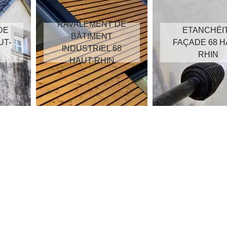
RAVALEMENT DE
DE
ETANCHÉI
BÂTIMENT
UT-
FAÇADE 68 H
INDUSTRIEL 68
RHIN
HAUT-RHIN