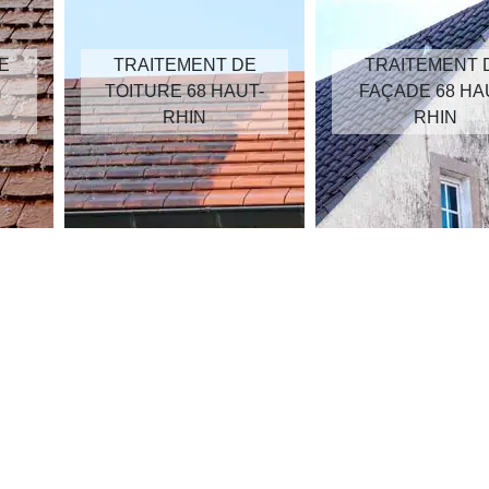
E
TRAITEMENT DE
TRAITEMENT 
TOITURE 68 HAUT-
FAÇADE 68 HA
RHIN
RHIN