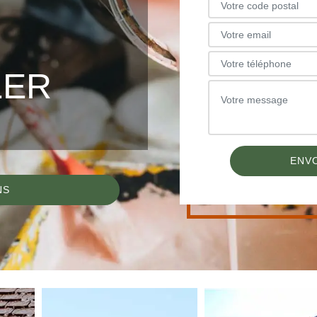
LER
NS