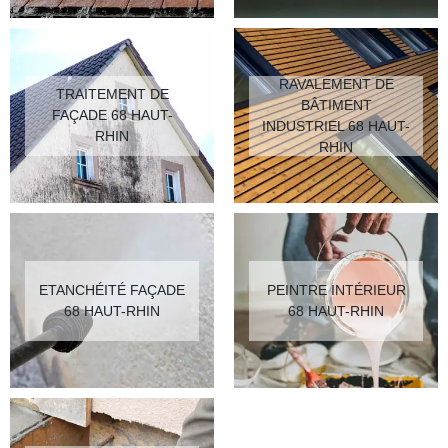
RAVALEMENT DE
TRAITEMENT DE
BÂTIMENT
FAÇADE 68 HAUT-
INDUSTRIEL 68 HAUT-
RHIN
RHIN
ETANCHÉITÉ FAÇADE
PEINTRE INTÉRIEUR
68 HAUT-RHIN
68 HAUT-RHIN