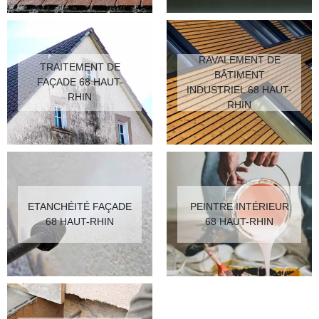
RAVALEMENT DE
TRAITEMENT DE
BÂTIMENT
FAÇADE 68 HAUT-
INDUSTRIEL 68 HAUT-
RHIN
RHIN
ETANCHÉITÉ FAÇADE
PEINTRE INTÉRIEUR
68 HAUT-RHIN
68 HAUT-RHIN