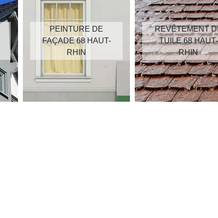
PEINTURE DE
REVÊTEMENT D
FAÇADE 68 HAUT-
TUILE 68 HAUT-
RHIN
RHIN