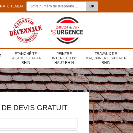
GRATUITEMENT
ETANCHÉITÉ
PEINTRE
TRAVAUX DE
T
FAÇADE 68 HAUT-
INTÉRIEUR 68
MAÇONNERIE 68 HAUT-
N
RHIN
HAUT-RHIN
RHIN
DE DEVIS GRATUIT