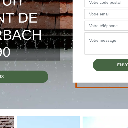
TUIT
NT DE
RBACH
90
NS