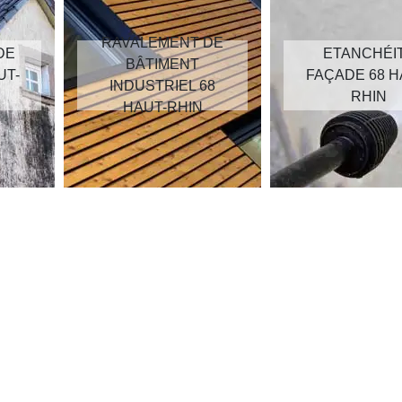
RAVALEMENT DE
DE
ETANCHÉI
BÂTIMENT
UT-
FAÇADE 68 H
INDUSTRIEL 68
RHIN
HAUT-RHIN