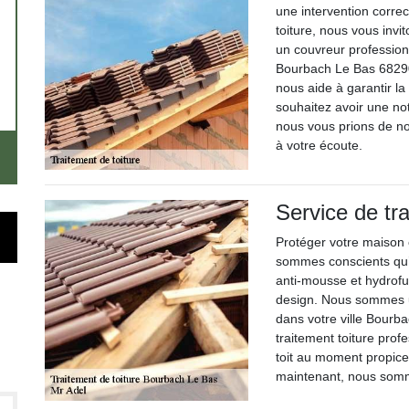
une intervention correc
toiture, nous vous invi
un couvreur professionn
Bourbach Le Bas 68290
nous aide à garantir la
souhaitez avoir une not
nous vous prions de n
à votre écoute.
Service de tr
Protéger votre maison 
sommes conscients qu’i
anti-mousse et hydrofug
design. Nous sommes u
dans votre ville Bourba
traitement toiture prof
toit au moment propice
maintenant, nous somme