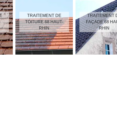
E
TRAITEMENT DE
TRAITEMENT 
TOITURE 68 HAUT-
FAÇADE 68 HA
RHIN
RHIN