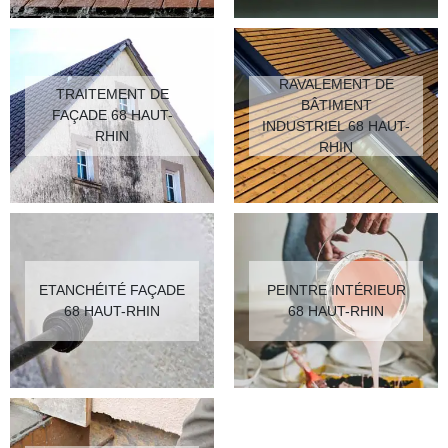
RAVALEMENT DE
TRAITEMENT DE
BÂTIMENT
FAÇADE 68 HAUT-
INDUSTRIEL 68 HAUT-
RHIN
RHIN
ETANCHÉITÉ FAÇADE
PEINTRE INTÉRIEUR
68 HAUT-RHIN
68 HAUT-RHIN