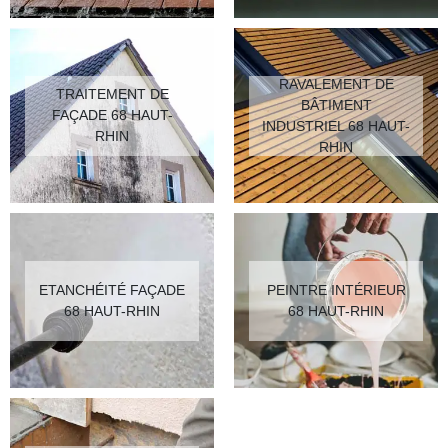
RAVALEMENT DE
TRAITEMENT DE
BÂTIMENT
FAÇADE 68 HAUT-
INDUSTRIEL 68 HAUT-
RHIN
RHIN
ETANCHÉITÉ FAÇADE
PEINTRE INTÉRIEUR
68 HAUT-RHIN
68 HAUT-RHIN