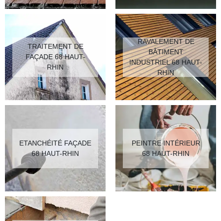
RAVALEMENT DE
TRAITEMENT DE
BÂTIMENT
FAÇADE 68 HAUT-
INDUSTRIEL 68 HAUT-
RHIN
RHIN
ETANCHÉITÉ FAÇADE
PEINTRE INTÉRIEUR
68 HAUT-RHIN
68 HAUT-RHIN