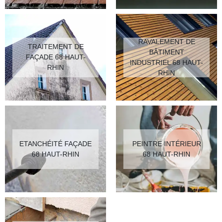
RAVALEMENT DE
TRAITEMENT DE
BÂTIMENT
FAÇADE 68 HAUT-
INDUSTRIEL 68 HAUT-
RHIN
RHIN
ETANCHÉITÉ FAÇADE
PEINTRE INTÉRIEUR
68 HAUT-RHIN
68 HAUT-RHIN